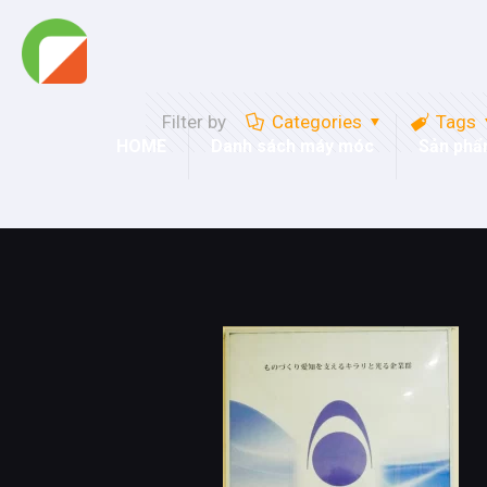
Filter by
Categories
Tags
HOME
Danh sách máy móc
Sản ph