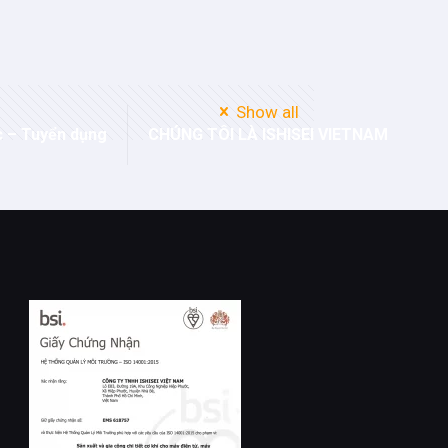
Show all
c – Tuyển dụng
CHÚNG TÔI LÀ ISHISEI VIETNAM